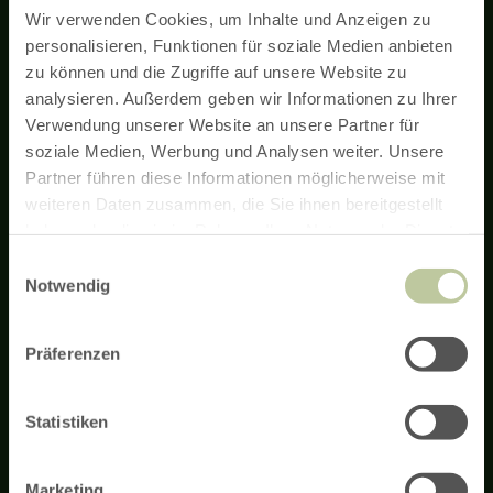
Wir verwenden Cookies, um Inhalte und Anzeigen zu
personalisieren, Funktionen für soziale Medien anbieten
zu können und die Zugriffe auf unsere Website zu
Newsletter
analysieren. Außerdem geben wir Informationen zu Ihrer
Verwendung unserer Website an unsere Partner für
soziale Medien, Werbung und Analysen weiter. Unsere
With the Eifel newsletter you will regularly receive news about
hiking and cycling tours in the Eifel, vacation offers and
Partner führen diese Informationen möglicherweise mit
places of interest.
weiteren Daten zusammen, die Sie ihnen bereitgestellt
haben oder die sie im Rahmen Ihrer Nutzung der Dienste
gesammelt haben.
Newsletter registration
Einwilligungsauswahl
Notwendig
Präferenzen
Funding information
Terms and Conditions
Imprint
Privacy policy
Accessibility
Host Login
Contact us
Statistiken
Service & Info
Opening hours
Arrival
Order brochures
Adventure shop
Press
Marketing