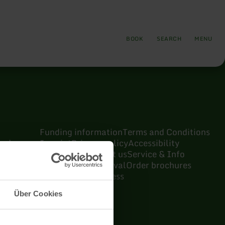
BOOK
SEARCH
MENU
Funding information
Terms and Conditions
and
Imprint
Privacy policy
Accessibility
Host Login
Contact us
Service & Info
Opening hours
Arrival
Order brochures
Adventure shop
Press
Über Cookies