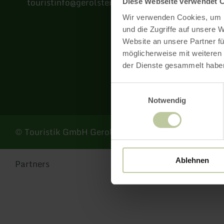
touristinfo@gerolsteiner-land.de
Diese Webseite verwendet 
Wir verwenden Cookies, um I
Facebook
Instagram
Pinterest
YouTube
und die Zugriffe auf unsere 
Website an unsere Partner fü
möglicherweise mit weiteren
der Dienste gesammelt habe
Einwilligungsauswahl
Notwendig
© Touristik GmbH Gerolsteiner Land
Ablehnen
Partners