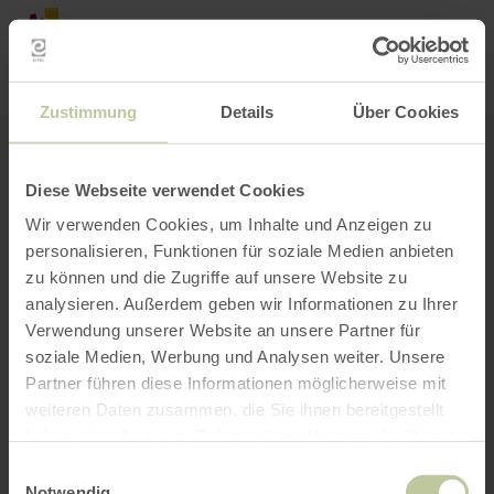
Back
Skip to main content
Skip to search
Skip to main navigation
Skip to footer
to
home
BOOK
SEARCH
MENU
page
The leisure activities listed below have been
Zustimmung
Details
Über Cookies
posted on the Regiondo booking platform by the
provider EIFELADVENTURES. The provider
EIFELADVENTURES is solely responsible for
Diese Webseite verwendet Cookies
the content.
Wir verwenden Cookies, um Inhalte und Anzeigen zu
personalisieren, Funktionen für soziale Medien anbieten
zu können und die Zugriffe auf unsere Website zu
analysieren. Außerdem geben wir Informationen zu Ihrer
Verwendung unserer Website an unsere Partner für
soziale Medien, Werbung und Analysen weiter. Unsere
Partner führen diese Informationen möglicherweise mit
weiteren Daten zusammen, die Sie ihnen bereitgestellt
haben oder die sie im Rahmen Ihrer Nutzung der Dienste
gesammelt haben.
Einwilligungsauswahl
Notwendig