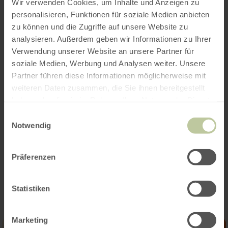
Wir verwenden Cookies, um Inhalte und Anzeigen zu
church service at St. Bartholomew's Church in
personalisieren, Funktionen für soziale Medien anbieten
Rockeskyll, during which the harvest gifts will
zu können und die Zugriffe auf unsere Website zu
be blessed. From 4:00 PM onward, another live
analysieren. Außerdem geben wir Informationen zu Ihrer
band will create a lively atmosphere.
Verwendung unserer Website an unsere Partner für
soziale Medien, Werbung und Analysen weiter. Unsere
There will be plenty of food and drinks available
Partner führen diese Informationen möglicherweise mit
on both days.
weiteren Daten zusammen, die Sie ihnen bereitgestellt
haben oder die sie im Rahmen Ihrer Nutzung der Dienste
gesammelt haben.
The voluntary fire department of Rockeskyll
Einwilligungsauswahl
Notwendig
looks forward to many visitors!
Präferenzen
Impressions
Statistiken
Marketing