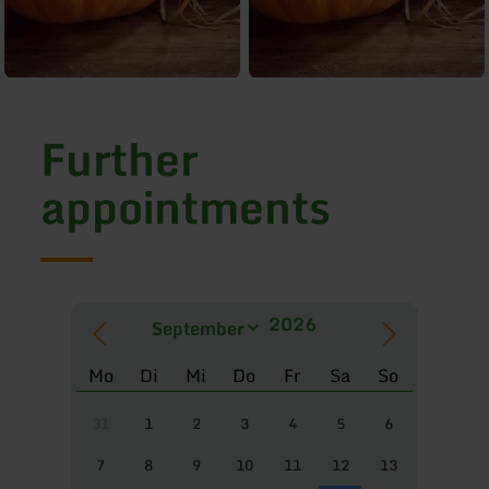
Further
appointments
Mo
Di
Mi
Do
Fr
Sa
So
31
1
2
3
4
5
6
7
8
9
10
11
12
13