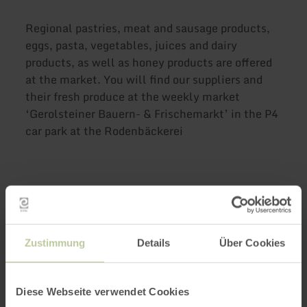
Regional pastries, meat and sausage products,
eggs, pasta, vegetables, juices and dairy
products, as well as honey products are offered
at the market. You will find our suppliers and
their fresh produce at the weekly market
‘Gerolsteiner Bauern- & Frischemarkt’ in the P4
car park at the Rodenbäckerei
The vendors at the weekly market ‘Bauern- &
Frischemarkt Gerolstein’ in the P4 car park at
the Rodenbäckerei:
Zustimmung
Details
Über Cookies
Geflügelhof Janshen, Ellscheid: eggs, fresh
poultry, pasta
Diese Webseite verwendet Cookies
Utters bakery: Demeter breads, organic