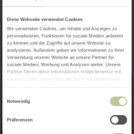
Diese Webseite verwendet Cookies
www.adler-wolfspark.de
More information at:
Wir verwenden Cookies, um Inhalte und Anzeigen zu
personalisieren, Funktionen für soziale Medien anbieten
Impressions
zu können und die Zugriffe auf unsere Website zu
analysieren. Außerdem geben wir Informationen zu Ihrer
Verwendung unserer Website an unsere Partner für
soziale Medien, Werbung und Analysen weiter. Unsere
Partner führen diese Informationen möglicherweise mit
weiteren Daten zusammen, die Sie ihnen bereitgestellt
haben oder die sie im Rahmen Ihrer Nutzung der Dienste
gesammelt haben.
Einwilligungsauswahl
Notwendig
Präferenzen