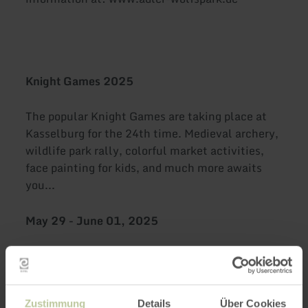
Knight Games 2025
The popular Knight Games are taking place at
Kasselburg for the 24th time. Medieval archery,
wildlife park rally, colorful market activities,
face painting for kids, and much more awaits
you...
May 29 - June 01, 2025
June 07 - June 09, 2025
Open daily from 10:00 AM - 6:00 PM!
Zustimmung
Details
Über Cookies