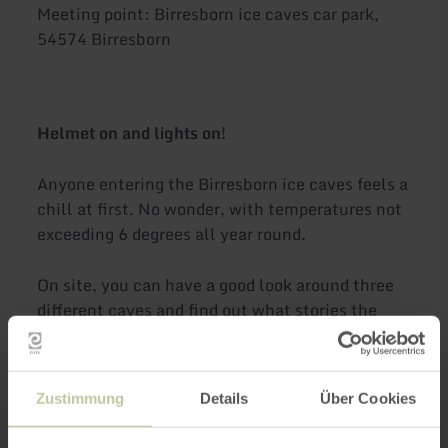
Meeting point: Birresborn ice caves car park,
54574 Birresborn
Helmet on and lights on!
Anyone entering the Birresborn ice caves feels a
chill at first. No wonder, with temperatures not
exceeding 6 degrees all year round.
On site, you can have a good look around three
different caves and find out what stories the
caves can tell from 2000 years ago. Originally
created by the mining of millstones, over the
centuries the caves became an ice cellar and
Zustimmung
Details
Über Cookies
were highly valued as a refuge in times of crisis.
Today, bats use the caves as winter quarters.