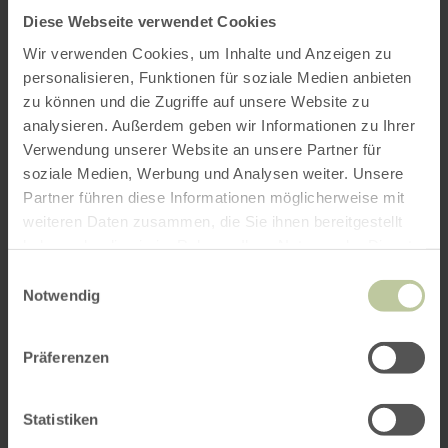
Diese Webseite verwendet Cookies
Duration:
approx. 1.5 hours
Wir verwenden Cookies, um Inhalte und Anzeigen zu
personalisieren, Funktionen für soziale Medien anbieten
Info/registration required:
Brunhilde Rings,
zu können und die Zugriffe auf unsere Website zu
mobile: 0160 4115289, e-mail:
analysieren. Außerdem geben wir Informationen zu Ihrer
brunhilde.rings@gmx.de, web:
www.brunhilde-
Verwendung unserer Website an unsere Partner für
rings.de
soziale Medien, Werbung und Analysen weiter. Unsere
Partner führen diese Informationen möglicherweise mit
Price:
Adults € 9.00, children € 4.00, fixed
weiteren Daten zusammen, die Sie ihnen bereitgestellt
family price € 22.00
haben oder die sie im Rahmen Ihrer Nutzung der Dienste
gesammelt haben.
Einwilligungsauswahl
Meeting point:
Birresborn ice caves car park,
Notwendig
54574 Birresborn
Präferenzen
Impressions
Statistiken