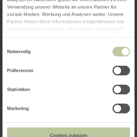
Verwendung unserer Website an unsere Partner für
soziale Medien, Werbung und Analysen weiter. Unsere
Further
Partner führen diese Informationen möglicherweise mit
weiteren Daten zusammen, die Sie ihnen bereitgestellt
information
haben oder die sie im Rahmen Ihrer Nutzung der Dienste
gesammelt haben.
Einwilligungsauswahl
Notwendig
Präferenzen
Opening hours
Features / Special features
Statistiken
Categories
Marketing
Seating capacity
Cookies zulassen