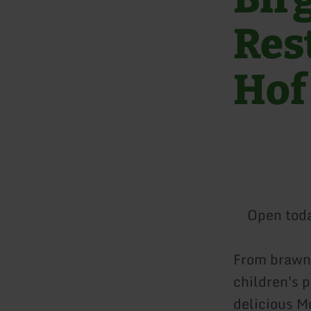
Res
Hof
Open tod
From brawn w
children's p
delicious M