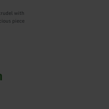
trudel with
cious piece
n