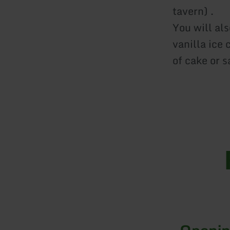
tavern) .
You will al
vanilla ice
of cake or 