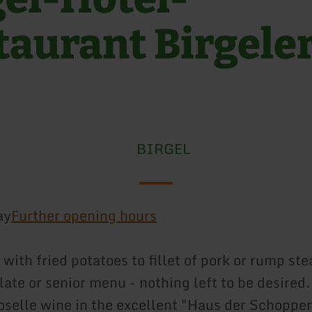
taurant Birgele
BIRGEL
ay
Further opening hours
ith fried potatoes to fillet of pork or rump ste
late or senior menu - nothing left to be desired.
oselle wine in the excellent "Haus der Schoppe