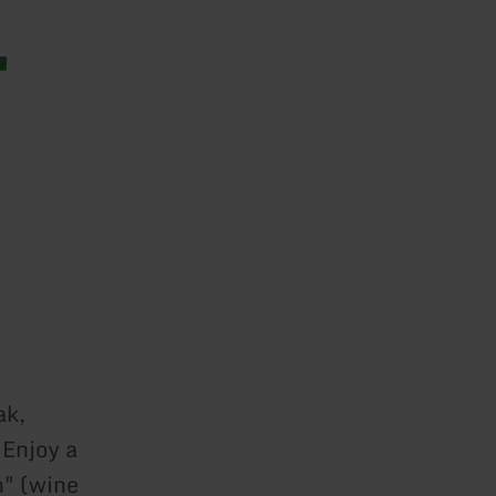
r
ak,
 Enjoy a
n" (wine