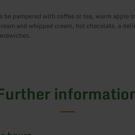
so be pampered with coffee or tea, warm apple s
 cream and whipped cream, hot chocolate, a deli
sandwiches.
Further informatio