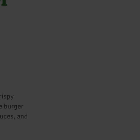
rispy
e burger
auces, and