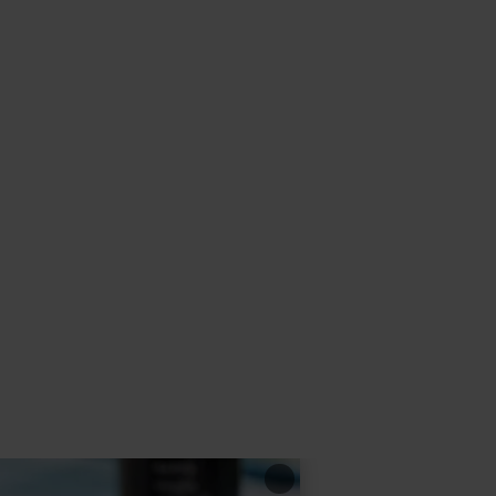
learn
more