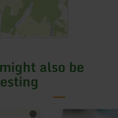
 might also be
resting
learn
more