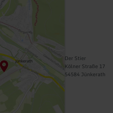
Der Stier
Kölner Straße 17
54584 Jünkerath