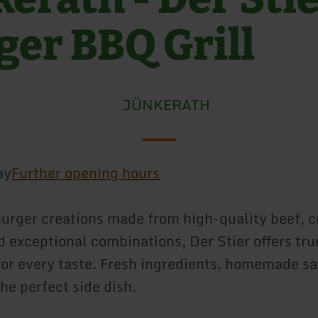
ger BBQ Grill
JÜNKERATH
ay
Further opening hours
burger creations made from high-quality beef, c
d exceptional combinations, Der Stier offers tru
or every taste. Fresh ingredients, homemade s
he perfect side dish.