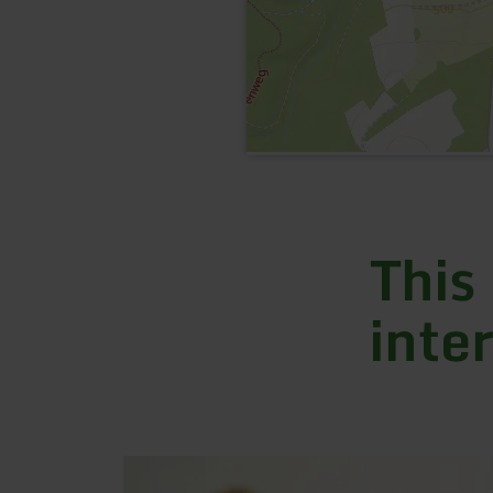
This
inte
learn
more