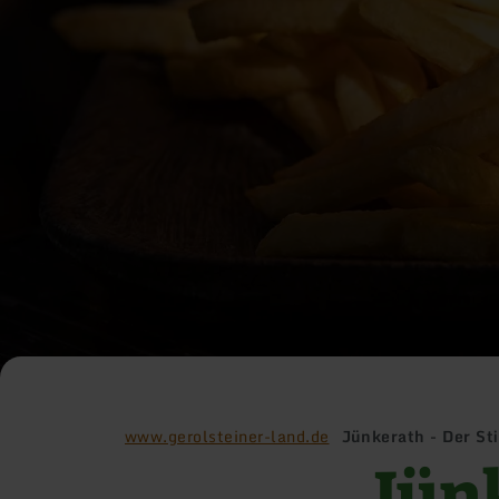
www.gerolsteiner-land.de
Jünkerath - Der St
Jün