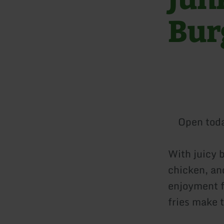
Bur
Open tod
With juicy 
chicken, an
enjoyment f
fries make t