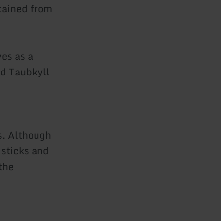
tained from
ves as a
nd Taubkyll
s. Although
 sticks and
the