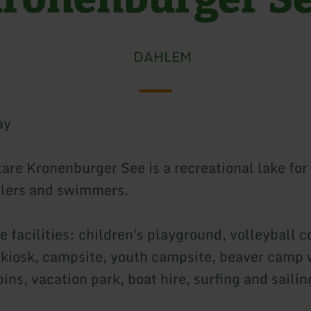
DAHLEM
ay
are Kronenburger See is a recreational lake for 
glers and swimmers.
e facilities: children's playground, volleyball co
kiosk, campsite, youth campsite, beaver camp w
ins, vacation park, boat hire, surfing and sailin