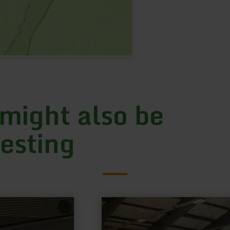
 might also be
resting
learn
more
about:
Ice