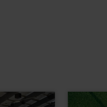
learn
more
about:
Minigolf