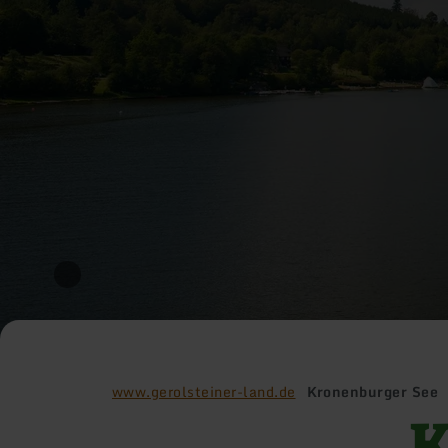
www.gerolsteiner-land.de
Kronenburger See
K