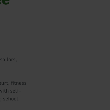
sailors,
urt, fitness
ith self-
g school.