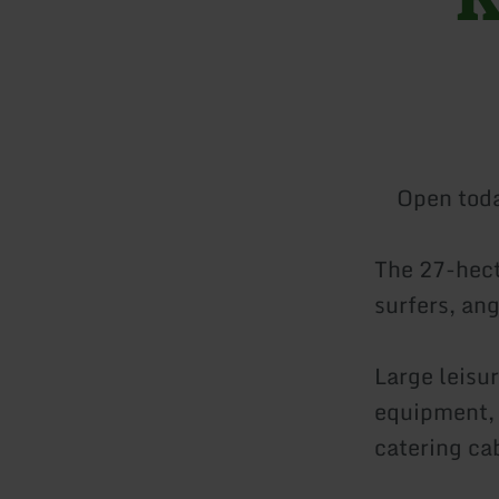
Open tod
The 27-hect
surfers, an
Large leisur
equipment, 
catering cab