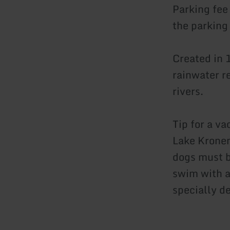
Parking fee
the parking
Created in 
rainwater re
rivers.
Tip for a va
Lake Kronen
dogs must be
swim with a
specially d