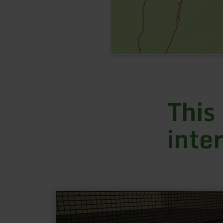
This
inte
learn
more
about:
Tischtennis