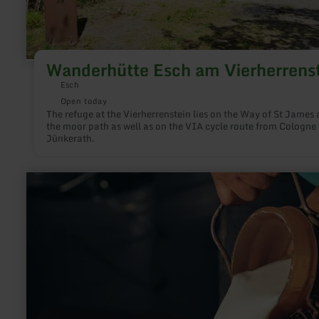
Wanderhütte Esch am Vierherrens
Esch
Open today
The refuge at the Vierherrenstein lies on the Way of St James
the moor path as well as on the VIA cycle route from Cologne 
Jünkerath.
learn
more
about:
Milchtankstelle
Reginenhof