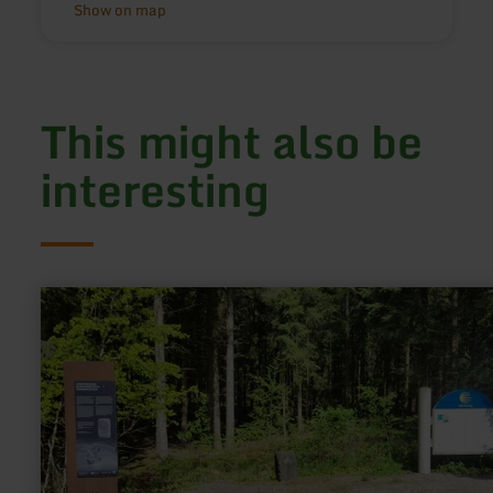
Show on map
This might also be
interesting
learn
more
about:
Wanderhütte
Esch
am
Vierherrenstein