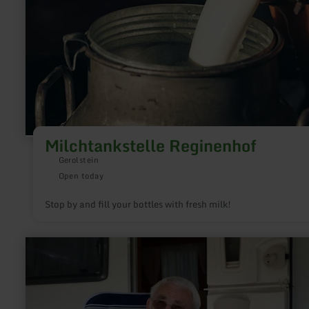
Milchtankstelle Reginenhof
Gerolstein
Open today
Stop by and fill your bottles with fresh milk!
learn
more
about:
Wohnmobilstellplatz
Markt-
&amp;
Messeplatz