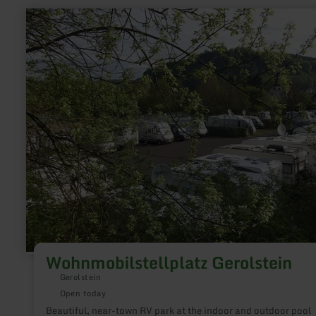
learn
more
about:
Wohnmobilstellplatz
Gerolstein
Wohnmobilstellplatz Gerolstein
Gerolstein
Open today
Beautiful, near-town RV park at the indoor and outdoor pool