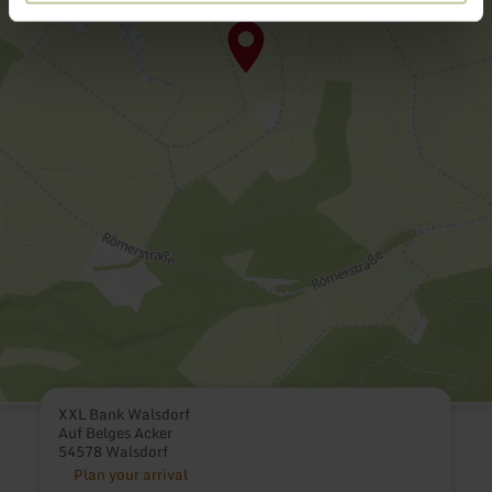
XXL Bank Walsdorf
Auf Belges Acker
54578 Walsdorf
Plan your arrival