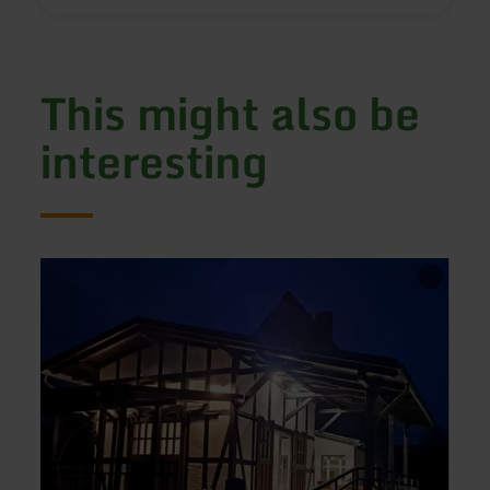
This might also be
interesting
learn
learn
more
more
about:
about
Museumsbahnhof
Ferie
Ahütte
Amme