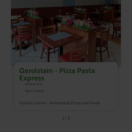
Gerolstein - Pizza Pasta
Express
M
Hillesheim
Open today
Italian cuisine - homemade Pizza and Pasta
1
/
5