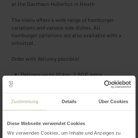
at the Gasthaus Hubertus in Reuth
The menu offers a wide range of hamburger
variations and various side dishes. All
hamburger variations are also available with a
schnitzel.
Order with delivery possible!
Delivery up to 10 km: 2,50 € extra
Delivery up to 15 km: 3,50 € extra
Zustimmung
Details
Über Cookies
Further
information
Diese Webseite verwendet Cookies
Wir verwenden Cookies, um Inhalte und Anzeigen zu