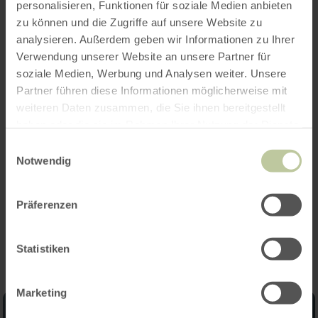
personalisieren, Funktionen für soziale Medien anbieten
zu können und die Zugriffe auf unsere Website zu
analysieren. Außerdem geben wir Informationen zu Ihrer
Opening hours
Verwendung unserer Website an unsere Partner für
soziale Medien, Werbung und Analysen weiter. Unsere
Features / Special features
Partner führen diese Informationen möglicherweise mit
weiteren Daten zusammen, die Sie ihnen bereitgestellt
Categories
haben oder die sie im Rahmen Ihrer Nutzung der Dienste
gesammelt haben.
Einwilligungsauswahl
Seating capacity
Notwendig
Präferenzen
Impressions
Statistiken
Marketing