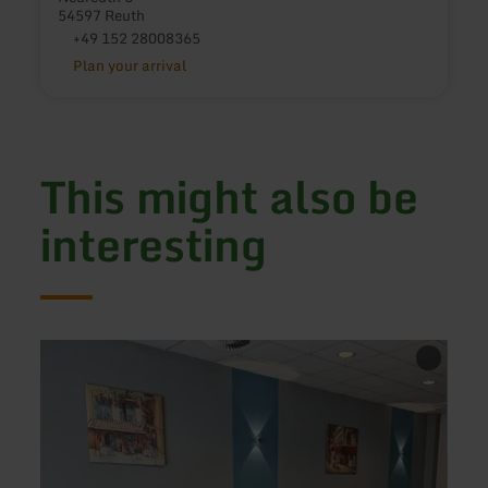
54597 Reuth
+49 152 28008365
Plan your arrival
This might also be
interesting
learn
learn
more
more
about:
about
Gerolstein
Gerol
-
-
Pizza
Due
Pasta
Amic
Express