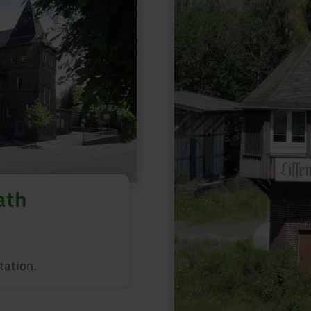
ath
station.