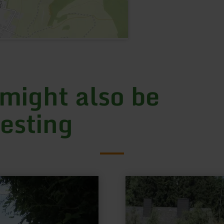
 might also be
resting
learn
more
about:
Bahnhof
-
Lissendorf