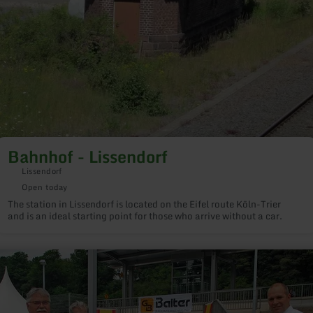
Bahnhof - Lissendorf
Lissendorf
Open today
The station in Lissendorf is located on the Eifel route Köln-Trier
and is an ideal starting point for those who arrive without a car.
arn
re
out:
ke
destation