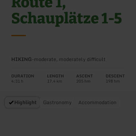
Route 1,
Schauplätze 1-5
Type
Difficulty:
HIKING
-
moderate, moderately difficult
of
tour:
DURATION
LENGTH
ASCENT
DESCENT
4:31 h
17.4 km
205 hm
198 hm
Highlight
Gastronomy
Accommodation