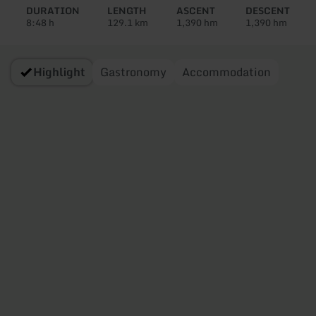
tour:
DURATION
LENGTH
ASCENT
DESCENT
8:48 h
129.1 km
1,390 hm
1,390 hm
Highlight
Gastronomy
Accommodation