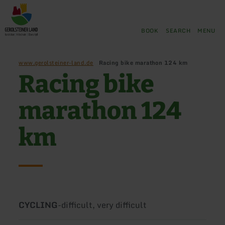
Back
Skip to main content
Skip to search
Skip to main navigation
Skip to footer
to
home
BOOK
SEARCH
MENU
page
www.gerolsteiner-land.de
Racing bike marathon 124 km
Racing bike
marathon 124
km
Type
Difficulty:
CYCLING
-
difficult, very difficult
of