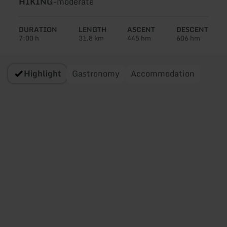
Type
Difficulty:
HIKING
-
moderate
of
tour:
DURATION
LENGTH
ASCENT
DESCENT
7:00 h
31.8 km
445 hm
606 hm
Highlight
Gastronomy
Accommodation