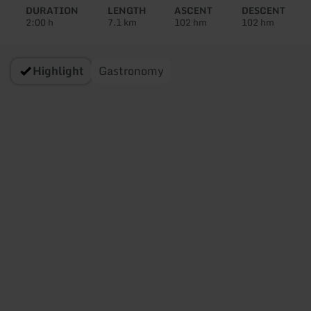
tour:
DURATION
LENGTH
ASCENT
DESCENT
2:00 h
7.1 km
102 hm
102 hm
Highlight
Gastronomy