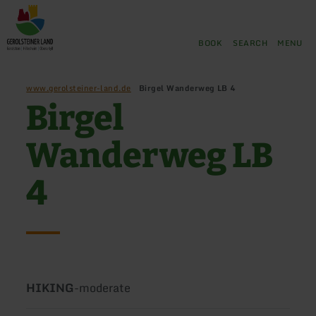
Back
Skip to main content
Skip to search
Skip to main navigation
Skip to footer
to
home
BOOK
SEARCH
MENU
page
www.gerolsteiner-land.de
Birgel Wanderweg LB 4
Birgel
Wanderweg LB
4
Type
Difficulty:
HIKING
-
moderate
of